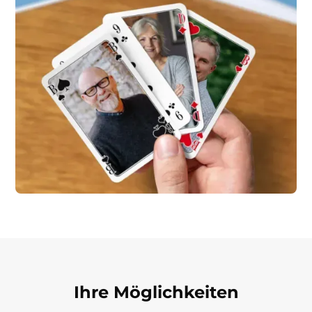
Ihre Möglichkeiten