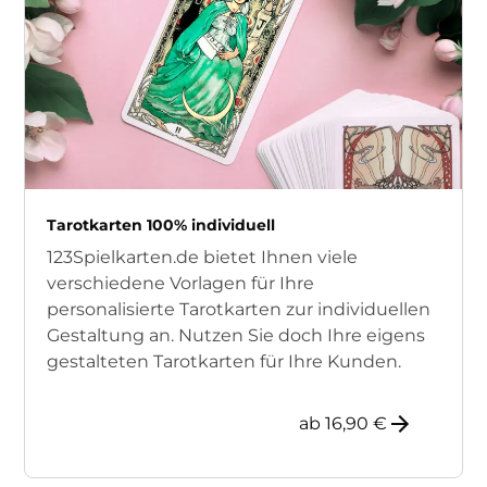
Tarotkarten 100% individuell
123Spielkarten.de bietet Ihnen viele
verschiedene Vorlagen für Ihre
personalisierte Tarotkarten zur individuellen
Gestaltung an. Nutzen Sie doch Ihre eigens
gestalteten Tarotkarten für Ihre Kunden.
ab 16,90 €