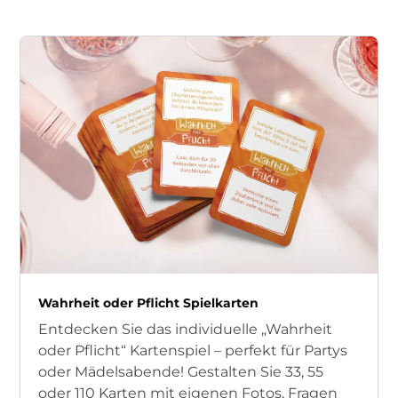
Wahrheit oder Pflicht Spielkarten
Entdecken Sie das individuelle „Wahrheit
oder Pflicht“ Kartenspiel – perfekt für Partys
oder Mädelsabende! Gestalten Sie 33, 55
oder 110 Karten mit eigenen Fotos, Fragen