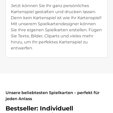
Jetzt können Sie Ihr ganz persönliches
Kartenspiel gestalten und drucken lassen.
Denn kein Kartenspiel ist wie Ihr Kartenspiel!
Mit unserem Spielkartendesigner können
Sie Ihre eigenen Spielkarten erstellen. Fügen
Sie Texte, Bilder, Cliparts und vieles mehr
hinzu, um Ihr perfektes Kartenspiel zu
entwerfen.
Unsere beliebtesten Spielkarten – perfekt für
jeden Anlass
Bestseller: Individuell