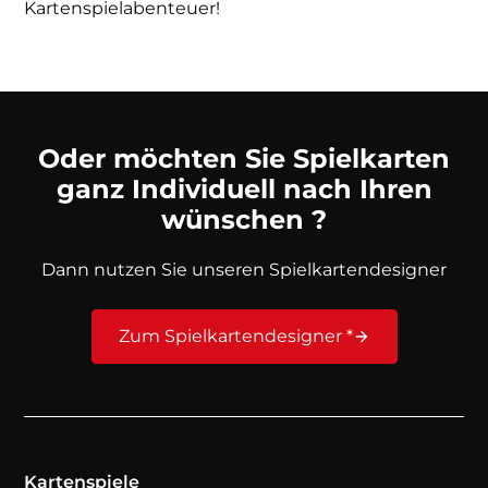
Kartenspielabenteuer!
Oder möchten Sie Spielkarten
ganz Individuell nach Ihren
wünschen ?
Dann nutzen Sie unseren Spielkartendesigner
Zum Spielkartendesigner *
Kartenspiele