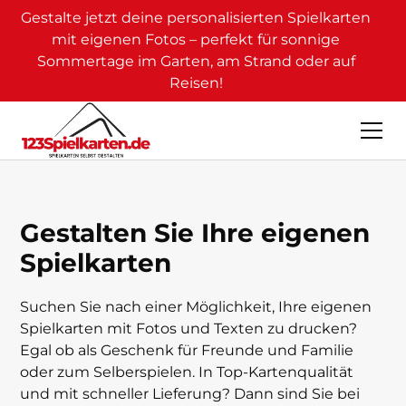
Gestalte jetzt deine personalisierten Spielkarten
mit eigenen Fotos – perfekt für sonnige
Sommertage im Garten, am Strand oder auf
Reisen!
Gestalten Sie Ihre eigenen
Spielkarten
Suchen Sie nach einer Möglichkeit, Ihre eigenen
Spielkarten mit Fotos und Texten zu drucken?
Egal ob als Geschenk für Freunde und Familie
oder zum Selberspielen. In Top-Kartenqualität
und mit schneller Lieferung? Dann sind Sie bei