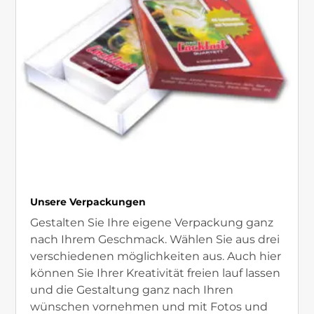
Unsere Verpackungen
Gestalten Sie Ihre eigene Verpackung ganz
nach Ihrem Geschmack. Wählen Sie aus drei
verschiedenen möglichkeiten aus. Auch hier
können Sie Ihrer Kreativität freien lauf lassen
und die Gestaltung ganz nach Ihren
wünschen vornehmen und mit Fotos und