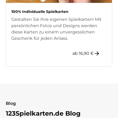
100% Individuelle Spielkarten
Gestalten Sie Ihre eigenen Spielkarten! Mit
persönlichen Fotos und Designs werden
diese Karten zu einem unvergesslichen
Geschenk für jeden Anlass.
ab 16,90 €
Blog
123Spielkarten.de Blog