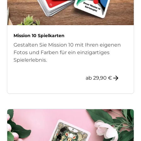
Mission 10 Spielkarten
Gestalten Sie Mission 10 mit Ihren eigenen
Fotos und Farben für ein einzigartiges
Spielerlebnis.
ab 29,90 €