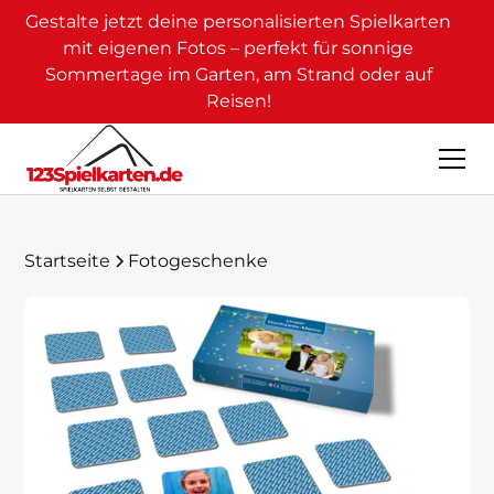
Gestalte jetzt deine personalisierten Spielkarten
mit eigenen Fotos – perfekt für sonnige
Sommertage im Garten, am Strand oder auf
Reisen!
Startseite
Fotogeschenke