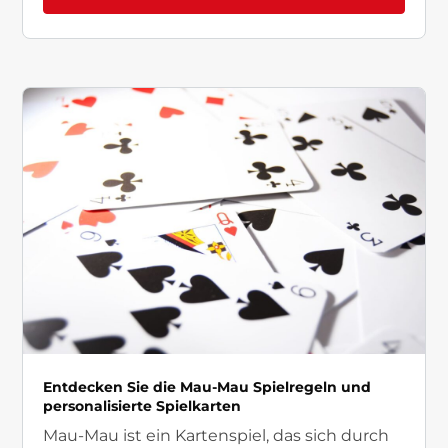
Entdecken Sie die Mau-Mau Spielregeln und
personalisierte Spielkarten
Mau-Mau ist ein Kartenspiel, das sich durch