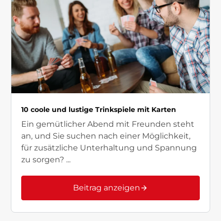
10 coole und lustige Trinkspiele mit Karten
Ein gemütlicher Abend mit Freunden steht
an, und Sie suchen nach einer Möglichkeit,
für zusätzliche Unterhaltung und Spannung
zu sorgen? ...
Beitrag anzeigen