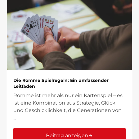
Die Romme Spielregeln: Ein umfassender
Leitfaden
Romme ist mehr als nur ein Kartenspiel – es
ist eine Kombination aus Strategie, Glück
und Geschicklichkeit, die Generationen von
...
Beitrag anzeigen