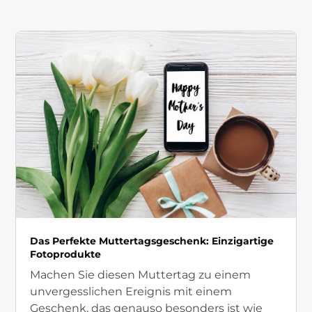
Das Perfekte Muttertagsgeschenk: Einzigartige
Fotoprodukte
Machen Sie diesen Muttertag zu einem
unvergesslichen Ereignis mit einem
Geschenk, das genauso besonders ist wie