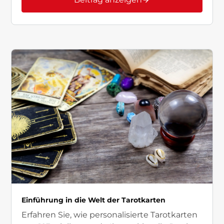
Einführung in die Welt der Tarotkarten
Erfahren Sie, wie personalisierte Tarotkarten