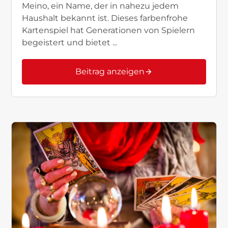
Meino, ein Name, der in nahezu jedem
Haushalt bekannt ist. Dieses farbenfrohe
Kartenspiel hat Generationen von Spielern
begeistert und bietet ...
Beitrag anzeigen