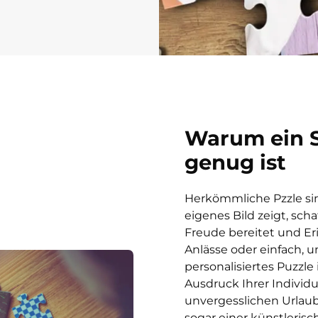
Warum ein S
genug ist
Herkömmliche Pzzle sind
eigenes Bild zeigt, scha
Freude bereitet und Er
Anlässe oder einfach, u
personalisiertes Puzzle 
Ausdruck Ihrer Individu
unvergesslichen Urla
sogar einer künstlerisc