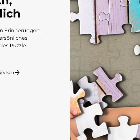
ch,
lich
en Erinnerungen.
persönliches
edes Puzzle
decken