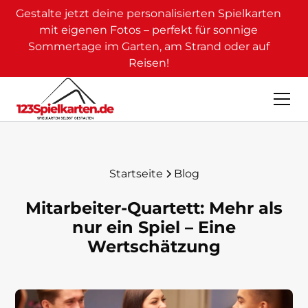
Gestalte jetzt deine personalisierten Spielkarten
mit eigenen Fotos – perfekt für sonnige
Sommertage im Garten, am Strand oder auf
Reisen!
Startseite
Blog
Mitarbeiter-Quartett: Mehr als
nur ein Spiel – Eine
Wertschätzung