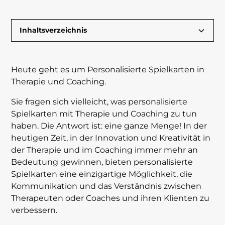
Inhaltsverzeichnis
Die Vorteile von personalisierte Spielkarten
Personalisierte Spielkarten in der Therapie:
Die Rolle personalisierter Spielkarten im
Fallstudien: Erfolge mit personalisierten
Wie Sie Ihre eigenen personalisierten
Wie 123spielkarten.de bei der Erstellung
Fazit: Die transformative Kraft
Heute geht es um Personalisierte Spielkarten in
in Therapie und Coaching
Ein neuer Ansatz
Coaching
Spielkarten
Spielkarten erstellen können
personalisierter Spielkarten hilft
personalisierter Spielkarten in Therapie und
Therapie und Coaching.
Coaching
Sie fragen sich vielleicht, was personalisierte
Spielkarten mit Therapie und Coaching zu tun
haben. Die Antwort ist: eine ganze Menge! In der
heutigen Zeit, in der Innovation und Kreativität in
der Therapie und im Coaching immer mehr an
Bedeutung gewinnen, bieten personalisierte
Spielkarten eine einzigartige Möglichkeit, die
Kommunikation und das Verständnis zwischen
Therapeuten oder Coaches und ihren Klienten zu
verbessern.