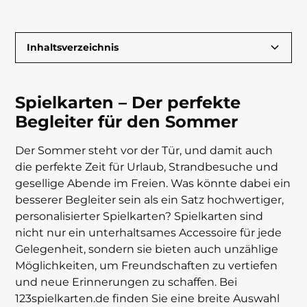
Inhaltsverzeichnis
Fazit: Der Sommer mit 123spielkarten.de
Spielkarten – Der perfekte Begleiter für den
Warum Spielkarten im Sommer
Sommerliche Designs: Farbenfroh und
Personalisierte Spielkarten: Ein
Die Vorteile von personalisierten
So einfach gestalten Sie Ihre eigenen
Warum 123spielkarten.de Ihre erste Wahl ist
Spielkarten – Der perfekte
Sommer
unverzichtbar sind
einladend
individuelles Erlebnis
Spielkarten
Spielkarten
Begleiter für den Sommer
Der Sommer steht vor der Tür, und damit auch
die perfekte Zeit für Urlaub, Strandbesuche und
gesellige Abende im Freien. Was könnte dabei ein
besserer Begleiter sein als ein Satz hochwertiger,
personalisierter Spielkarten? Spielkarten sind
nicht nur ein unterhaltsames Accessoire für jede
Gelegenheit, sondern sie bieten auch unzählige
Möglichkeiten, um Freundschaften zu vertiefen
und neue Erinnerungen zu schaffen. Bei
123spielkarten.de finden Sie eine breite Auswahl