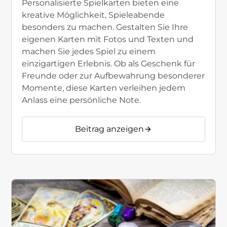
Personalisierte Spielkarten bieten eine
kreative Möglichkeit, Spieleabende
besonders zu machen. Gestalten Sie Ihre
eigenen Karten mit Fotos und Texten und
machen Sie jedes Spiel zu einem
einzigartigen Erlebnis. Ob als Geschenk für
Freunde oder zur Aufbewahrung besonderer
Momente, diese Karten verleihen jedem
Anlass eine persönliche Note.
Beitrag anzeigen