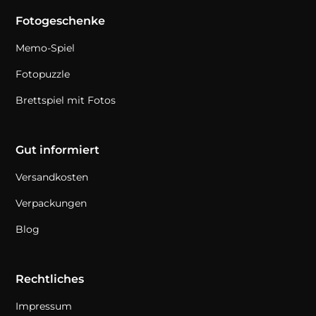
Fotogeschenke
Memo-Spiel
Fotopuzzle
Brettspiel mit Fotos
Gut informiert
Versandkosten
Verpackungen
Blog
Rechtliches
Impressum