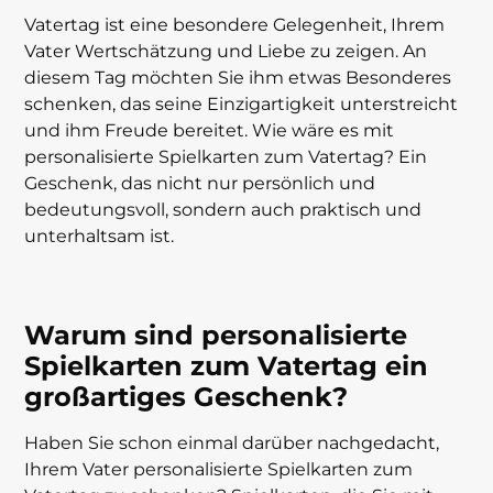
Fazit
Warum sind personalisierte Spielkarten
Wie erstellen Sie personalisierte
Welche Fotos sind für personalisierte
Welche Texte können Sie auf
Vatertag ist eine besondere Gelegenheit, Ihrem
zum Vatertag ein großartiges Geschenk?
Spielkarten?
Spielkarten geeignet?
personalisierten Spielkarten verwenden?
Vater Wertschätzung und Liebe zu zeigen. An
diesem Tag möchten Sie ihm etwas Besonderes
schenken, das seine Einzigartigkeit unterstreicht
und ihm Freude bereitet. Wie wäre es mit
personalisierte Spielkarten zum Vatertag? Ein
Geschenk, das nicht nur persönlich und
bedeutungsvoll, sondern auch praktisch und
unterhaltsam ist.
Warum sind personalisierte
Spielkarten zum Vatertag ein
großartiges Geschenk?
Haben Sie schon einmal darüber nachgedacht,
Ihrem Vater
personalisierte Spielkarten
zum